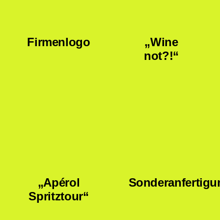
Firmenlogo
„Wine
not?!“
„Apérol
Sonderanfertigu
Spritztour“